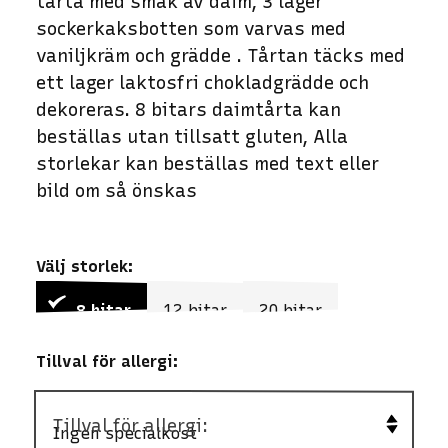
tårta med smak av daim, 3 lager
sockerkaksbotten som varvas med
vaniljkräm och grädde . Tårtan täcks med
ett lager laktosfri chokladgrädde och
dekoreras. 8 bitars daimtårta kan
beställas utan tillsatt gluten, Alla
storlekar kan beställas med text eller
bild om så önskas
Välj storlek:
8 bitar
12 bitar
20 bitar
Tillval för allergi:
Tillval för allergi: