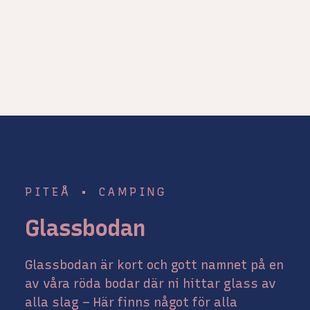
PITEÅ
•
CAMPING
Glassbodan
Glassbodan är kort och gott namnet på en
av våra röda bodar där ni hittar glass av
alla slag – Här finns något för alla